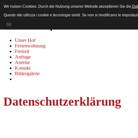
Wir nutzen Cookies. Durch die Nutzung unserer Website akzeptieren Sie die
Dat
Gästebuch
Impressum
Questo sito utilizza i cookie e tecnologie simili. Se non si modificano le impostazi
DATENSCHUTZ
Sitemap
OK
Unser Hof
Ferienwohnung
Freizeit
Anfrage
Anreise
Kontakt
Bildergalerie
Datenschutzerklärung